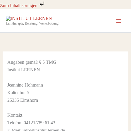
Zum
Zum Inhalt springen
Inhalt
springen
Lerntherapie, Beratung, Weiterbildung
Angaben gemäß § 5 TMG
Institut LERNEN
Jeannine Hohmann
Kaltenhof 5
25335 Elmshorn
Kontakt
Telefon: 04121/789 61 43
E-Mail: info@institut-lernen.de