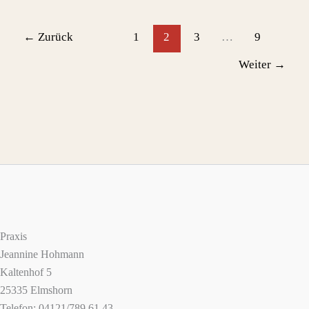
←
Zurück
1
2
3
…
9
Weiter
→
Praxis
Jeannine Hohmann
Kaltenhof 5
25335 Elmshorn
Telefon: 04121/789 61 43